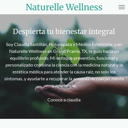
Naturelle Wellness
Ir
al
contenido
principal
Despierta tu bienestar integral
Soy Claudia Santillán, Naturópata y Médico Esteticista, y en
Naturelle Wellness en Grand Prairie, TX, te guío hacia un
equilibrio profundo. Mi enfoque preventivo, funcional y
personalizado combina la ciencia con la medicina natural y la
estética médica para atender la causa raíz, no solo los
síntomas, y ayudarte a recuperar la armonía de cuerpo, mente
y apariencia.
Conoce a claudia